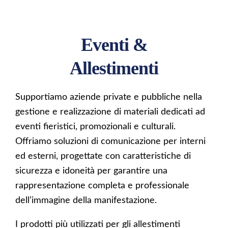
Industria
Eventi e Allestimenti
Eventi &
Interior Design
Allestimenti
Retail
Arte e stampe artistiche
Supportiamo aziende private e pubbliche nella
Wrapping
gestione e realizzazione di materiali dedicati ad
eventi fieristici, promozionali e culturali.
Offriamo soluzioni di comunicazione per interni
Servizi Integrati
ed esterni, progettate con caratteristiche di
Imballaggio
sicurezza e idoneità per garantire una
rappresentazione completa e professionale
Logistica
dell’immagine della manifestazione.
I prodotti più utilizzati per gli allestimenti