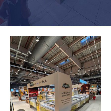
Industria
Eventi e Allestimenti
Interior Design
Retail
Arte e stampe artistiche
Wrapping
Servizi Integrati
Imballaggio
Logistica