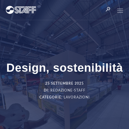
Standard
Eco
Design, sostenibilità
Stampa serigrafica
Stampa digitale
25 SETTEMBRE 2025
DI:
REDAZIONE-STAFF
Finissaggio
CATEGORIE:
LAVORAZIONI